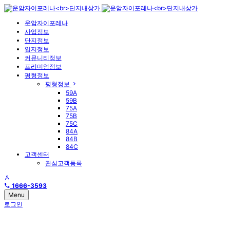
운암자이포레나
사업정보
단지정보
입지정보
커뮤니티정보
프리미엄정보
평형정보
평형정보
59A
59B
75A
75B
75C
84A
84B
84C
고객센터
관심고객등록
1666-3593
Menu
로그인